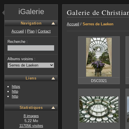
iGalerie
Galerie de Christia
Navigation
Accueil
/
Serres de Laeken
Accueil
|
Plan
|
Contact
Recherche :
Albums voisins :
Liens
DSC0321
https
http
http
Statistiques
8 images
5,22 Mo
117056 visites