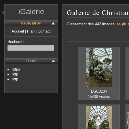
iGalerie
Galerie de Christia
Navigation
Classement des 443 images
les plu
Accueil
|
Plan
|
Contact
Recherche :
Liens
https
http
http
DSC0234
15436 visites