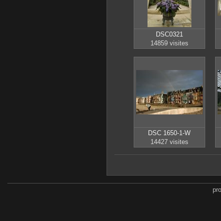
DSC0321
14859 visites
DSC 1650-1-W
14427 visites
pr