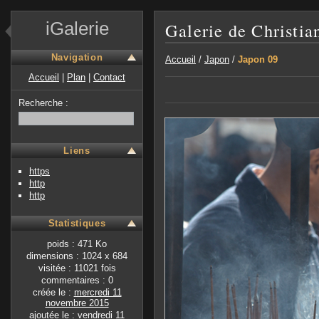
iGalerie
Galerie de Christia
Navigation
Accueil
/
Japon
/
Japon 09
Accueil
|
Plan
|
Contact
Recherche :
Liens
https
http
http
Statistiques
poids : 471 Ko
dimensions : 1024 x 684
visitée : 11021 fois
commentaires : 0
créée le :
mercredi 11
novembre 2015
ajoutée le :
vendredi 11