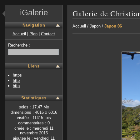
iGalerie
Galerie de Christia
Navigation
Accueil
/
Japon
/
Japon 06
Accueil
|
Plan
|
Contact
Recherche :
Liens
https
http
http
Statistiques
poids : 17,47 Mo
dimensions : 4016 x 6016
visitée : 11415 fois
commentaires : 0
créée le :
mercredi 11
novembre 2015
ajoutée le :
vendredi 11