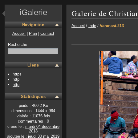
iGalerie
Galerie de Christia
Navigation
Accueil
/
Inde
/
Varanasi-213
Accueil
|
Plan
|
Contact
Recherche :
Liens
https
http
http
Statistiques
poids : 460,2 Ko
dimensions : 1444 x 964
visitée : 11076 fois
commentaires : 0
créée le :
mardi 04 décembre
2018
ajoutée le :
jeudi 30 mai 2019