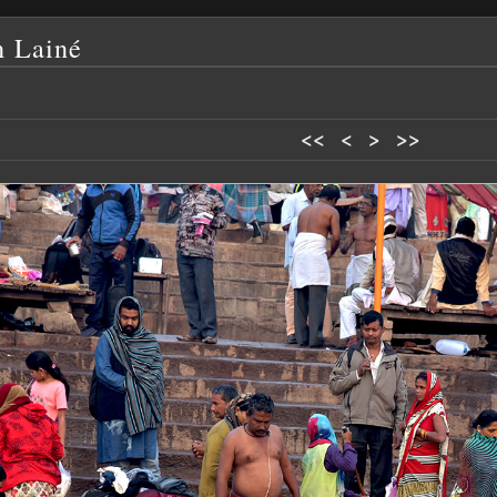
n Lainé
<<
<
>
>>