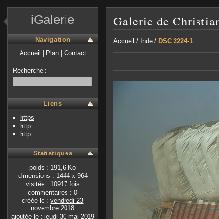
iGalerie
Galerie de Christia
Navigation
Accueil
/
Inde
/
DSC 2224-1
Accueil
|
Plan
|
Contact
Recherche :
Liens
https
http
http
Statistiques
poids : 191,6 Ko
dimensions : 1444 x 964
visitée : 10917 fois
commentaires : 0
créée le :
vendredi 23
novembre 2018
ajoutée le :
jeudi 30 mai 2019